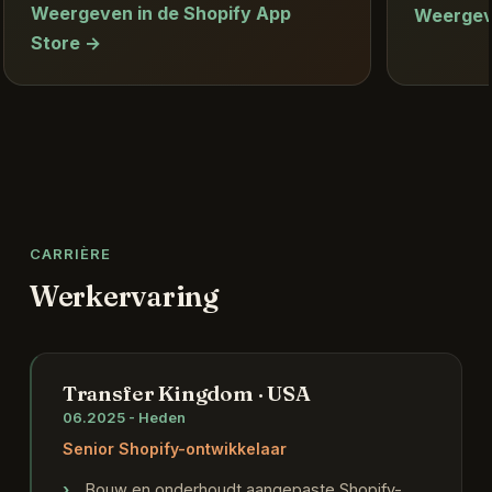
Weergeven in de Shopify App
Weergeve
Store →
CARRIÈRE
Werkervaring
Transfer Kingdom · USA
06.2025 - Heden
Senior Shopify-ontwikkelaar
Bouw en onderhoudt aangepaste Shopify-