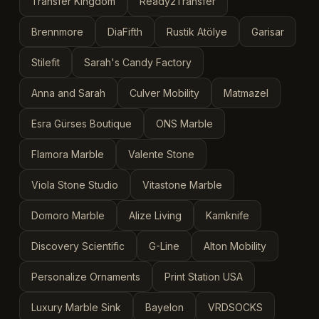
Transfer Kingdom
Ready2Transfer
Brennmore
DiaFifth
Rustik Atölye
Garisar
Stilefit
Sarah's Candy Factory
Anna and Sarah
Culver Mobility
Matmazel
Esra Gürses Boutique
ONS Marble
Flamora Marble
Valente Stone
Viola Stone Studio
Vitastone Marble
Domoro Marble
Alize Living
Kamknife
Discovery Scientific
G-Line
Alton Mobility
Personalize Ornaments
Print Station USA
Luxury Marble Sink
Bayelon
VRDSOCKS