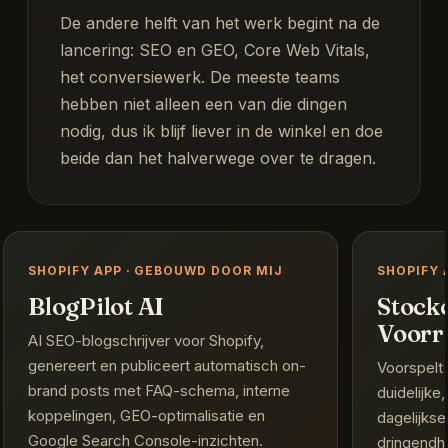
De andere helft van het werk begint na de
lancering: SEO en GEO, Core Web Vitals,
het conversiewerk. De meeste teams
hebben niet alleen een van die dingen
nodig, dus ik blijf liever in de winkel en doe
beide dan het halverwege over te dragen.
SHOPIFY APP · GEBOUWD DOOR MIJ
SHOPIFY 
BlogPilot AI
Stockc
Voorr
AI SEO-blogschrijver voor Shopify,
genereert en publiceert automatisch on-
Voorspelt
brand posts met FAQ-schema, interne
duidelijke
koppelingen, GEO-optimalisatie en
dagelijks
Google Search Console-inzichten.
dringendh