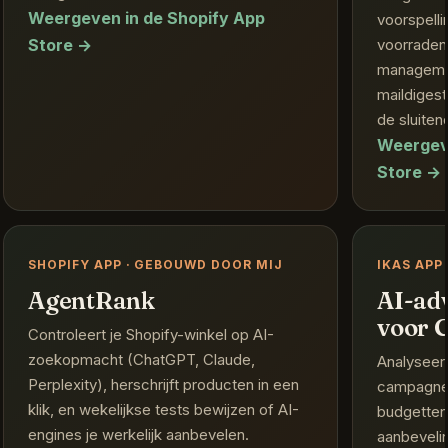
Weergeven in de Shopify App
voorspell
Store →
voorraden
managemen
maildigest
de sluite
Weergeve
Store →
SHOPIFY APP · GEBOUWD DOOR MIJ
IKAS APP
AgentRank
AI-ad
voor 
Controleert je Shopify-winkel op AI-
zoekopmacht (ChatGPT, Claude,
Analyseer
Perplexity), herschrijft producten in een
campagnes
klik, en wekelijkse tests bewijzen of AI-
budgetten
engines je werkelijk aanbevelen.
aanbevelin